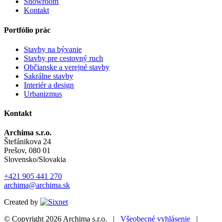
Showroom
Kontakt
Portfólio prác
Stavby na bývanie
Stavby pre cestovný ruch
Občianske a verejné stavby
Sakrálne stavby
Interiér a design
Urbanizmus
Kontakt
Archima s.r.o.
Štefánikova 24
Prešov, 080 01
Slovensko/Slovakia
+421 905 441 270
archima@archima.sk
Created by
© Copyright 2026
Archima s.r.o.
|
Všeobecné vyhlásenie
|