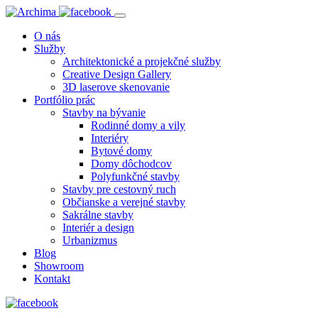
O nás
Služby
Architektonické a projekčné služby
Creative Design Gallery
3D laserove skenovanie
Portfólio prác
Stavby na bývanie
Rodinné domy a vily
Interiéry
Bytové domy
Domy dôchodcov
Polyfunkčné stavby
Stavby pre cestovný ruch
Občianske a verejné stavby
Sakrálne stavby
Interiér a design
Urbanizmus
Blog
Showroom
Kontakt