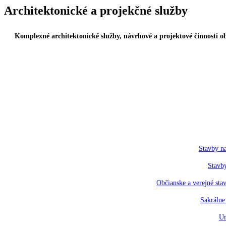
Architektonické a projekčné služby
Komplexné architektonické služby, návrhové a projektové činnosti o
Stavby n
Stavby
Občianske a verejné sta
Sakrálne
Ur