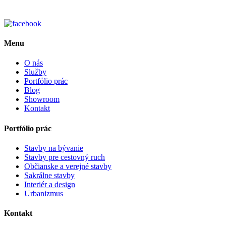
Menu
O nás
Služby
Portfólio prác
Blog
Showroom
Kontakt
Portfólio prác
Stavby na bývanie
Stavby pre cestovný ruch
Občianske a verejné stavby
Sakrálne stavby
Interiér a design
Urbanizmus
Kontakt