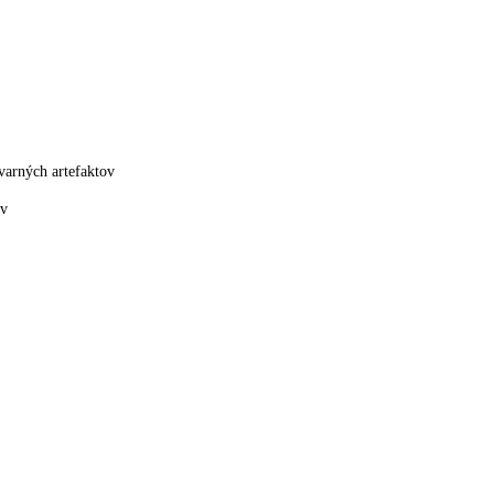
varných artefaktov
ov