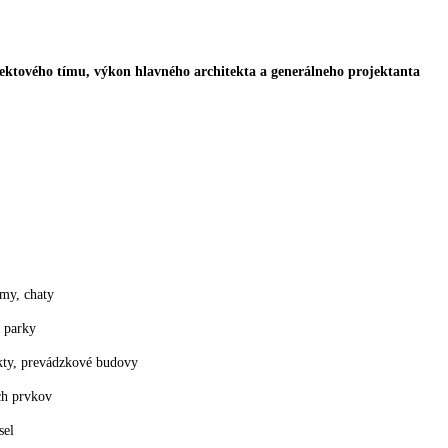
jektového tímu, výkon hlavného architekta a generálneho projektanta
my, chaty
é parky
ekty, prevádzkové budovy
ch prvkov
sel