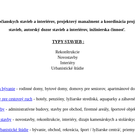
bčianskych stavieb a interiérov, projektový manažment a koordinácia pro
stavieb, autorský dozor stavieb a interiérov, inžinierska činnosť.
TYPY STAVIEB :
Rekonštrukcie
Novostavby
Interiéry
Urbanistické štúdie
a bývanie
- rodinné domy, bytové domy, domovy pre seniorov, apartmánové do
 pre cestovný ruch
- hotely, penzióny, lyžiarske strediská, aquaparky a zábavn
vby
- administratívne budovy, stavby pre obchod, firemné areály, športové obj
 stavby
- novostavby, rekonštrukcie, interiéry, dizajn kamenárskych a stolársky
banistické štúdie
- bývanie, obchod, rekreácia, šport / lyžiarske centrá/, priemy