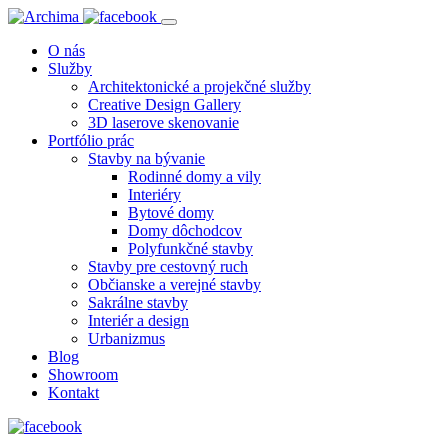
O nás
Služby
Architektonické a projekčné služby
Creative Design Gallery
3D laserove skenovanie
Portfólio prác
Stavby na bývanie
Rodinné domy a vily
Interiéry
Bytové domy
Domy dôchodcov
Polyfunkčné stavby
Stavby pre cestovný ruch
Občianske a verejné stavby
Sakrálne stavby
Interiér a design
Urbanizmus
Blog
Showroom
Kontakt