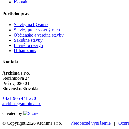
Kontakt
Portfólio prác
Stavby na bývanie
Stavby pre cestovný ruch
Občianske a verejné stavby
Sakrálne stavby
Interiér a design
Urbanizmus
Kontakt
Archima s.r.o.
Štefánikova 24
Prešov, 080 01
Slovensko/Slovakia
+421 905 441 270
archima@archima.sk
Created by
© Copyright 2026
Archima s.r.o.
|
Všeobecné vyhlásenie
|
Ochra