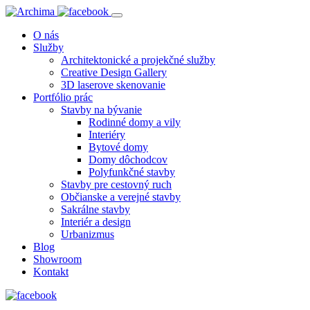
O nás
Služby
Architektonické a projekčné služby
Creative Design Gallery
3D laserove skenovanie
Portfólio prác
Stavby na bývanie
Rodinné domy a vily
Interiéry
Bytové domy
Domy dôchodcov
Polyfunkčné stavby
Stavby pre cestovný ruch
Občianske a verejné stavby
Sakrálne stavby
Interiér a design
Urbanizmus
Blog
Showroom
Kontakt