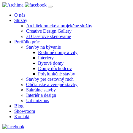
O nás
Služby
Architektonické a projekčné služby
Creative Design Gallery
3D laserove skenovanie
Portfólio prác
Stavby na bývanie
Rodinné domy a vily
Interiéry
Bytové domy
Domy dôchodcov
Polyfunkčné stavby
Stavby pre cestovný ruch
Občianske a verejné stavby
Sakrálne stavby
Interiér a design
Urbanizmus
Blog
Showroom
Kontakt