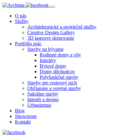
O nás
Služby
Architektonické a projekčné služby
Creative Design Gallery
3D laserove skenovanie
Portfólio prác
Stavby na bývanie
Rodinné domy a vily
Interiéry
Bytové domy
Domy dôchodcov
Polyfunkčné stavby
Stavby pre cestovný ruch
Občianske a verejné stavby
Sakrálne stavby
Interiér a design
Urbanizmus
Blog
Showroom
Kontakt