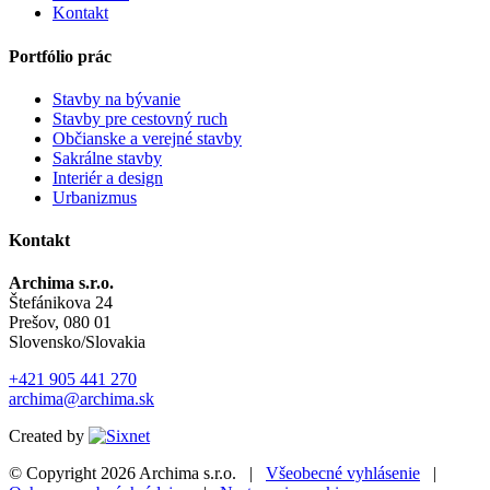
Kontakt
Portfólio prác
Stavby na bývanie
Stavby pre cestovný ruch
Občianske a verejné stavby
Sakrálne stavby
Interiér a design
Urbanizmus
Kontakt
Archima s.r.o.
Štefánikova 24
Prešov, 080 01
Slovensko/Slovakia
+421 905 441 270
archima@archima.sk
Created by
© Copyright 2026
Archima s.r.o.
|
Všeobecné vyhlásenie
|