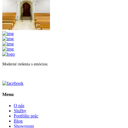
Moderné riešenia s emóciou.
Menu
O nás
Služby
Portfólio prác
Blog
Showroom