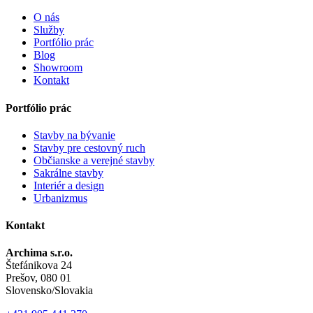
O nás
Služby
Portfólio prác
Blog
Showroom
Kontakt
Portfólio prác
Stavby na bývanie
Stavby pre cestovný ruch
Občianske a verejné stavby
Sakrálne stavby
Interiér a design
Urbanizmus
Kontakt
Archima s.r.o.
Štefánikova 24
Prešov, 080 01
Slovensko/Slovakia