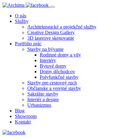
O nás
Služby
Architektonické a projekčné služby
Creative Design Gallery
3D laserove skenovanie
Portfólio prác
Stavby na bývanie
Rodinné domy a vily
Interiéry
Bytové domy
Domy dôchodcov
Polyfunkčné stavby
Stavby pre cestovný ruch
Občianske a verejné stavby
Sakrálne stavby
Interiér a design
Urbanizmus
Blog
Showroom
Kontakt