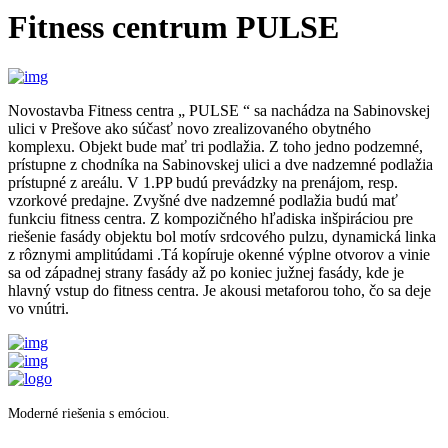
Fitness centrum PULSE
Novostavba Fitness centra „ PULSE “ sa nachádza na Sabinovskej
ulici v Prešove ako súčasť novo zrealizovaného obytného
komplexu. Objekt bude mať tri podlažia. Z toho jedno podzemné,
prístupne z chodníka na Sabinovskej ulici a dve nadzemné podlažia
prístupné z areálu. V 1.PP budú prevádzky na prenájom, resp.
vzorkové predajne. Zvyšné dve nadzemné podlažia budú mať
funkciu fitness centra. Z kompozičného hľadiska inšpiráciou pre
riešenie fasády objektu bol motív srdcového pulzu, dynamická linka
z rôznymi amplitúdami .Tá kopíruje okenné výplne otvorov a vinie
sa od západnej strany fasády až po koniec južnej fasády, kde je
hlavný vstup do fitness centra. Je akousi metaforou toho, čo sa deje
vo vnútri.
Moderné riešenia s emóciou.