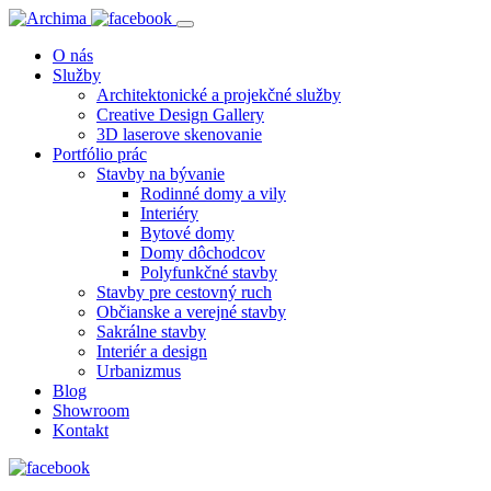
O nás
Služby
Architektonické a projekčné služby
Creative Design Gallery
3D laserove skenovanie
Portfólio prác
Stavby na bývanie
Rodinné domy a vily
Interiéry
Bytové domy
Domy dôchodcov
Polyfunkčné stavby
Stavby pre cestovný ruch
Občianske a verejné stavby
Sakrálne stavby
Interiér a design
Urbanizmus
Blog
Showroom
Kontakt