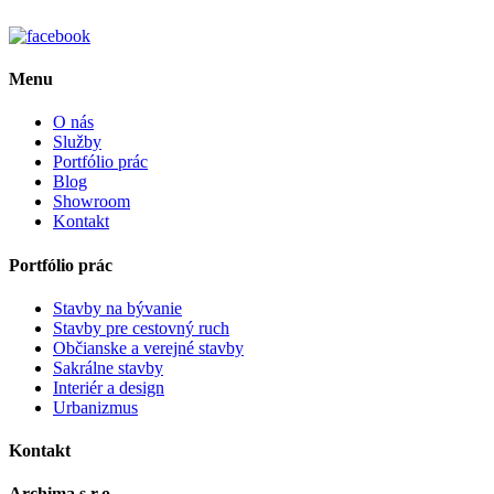
Menu
O nás
Služby
Portfólio prác
Blog
Showroom
Kontakt
Portfólio prác
Stavby na bývanie
Stavby pre cestovný ruch
Občianske a verejné stavby
Sakrálne stavby
Interiér a design
Urbanizmus
Kontakt
Archima s.r.o.