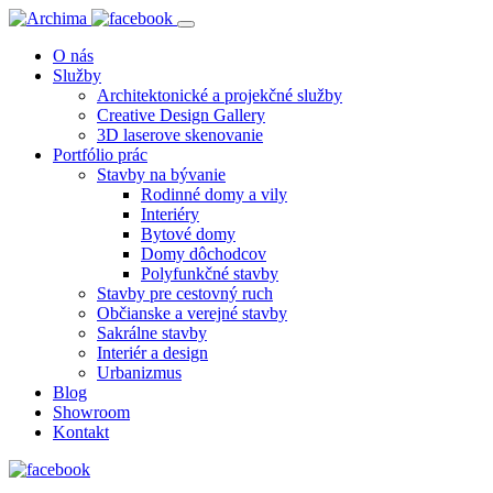
O nás
Služby
Architektonické a projekčné služby
Creative Design Gallery
3D laserove skenovanie
Portfólio prác
Stavby na bývanie
Rodinné domy a vily
Interiéry
Bytové domy
Domy dôchodcov
Polyfunkčné stavby
Stavby pre cestovný ruch
Občianske a verejné stavby
Sakrálne stavby
Interiér a design
Urbanizmus
Blog
Showroom
Kontakt