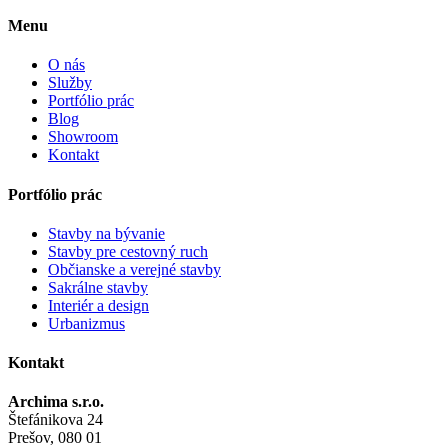
Menu
O nás
Služby
Portfólio prác
Blog
Showroom
Kontakt
Portfólio prác
Stavby na bývanie
Stavby pre cestovný ruch
Občianske a verejné stavby
Sakrálne stavby
Interiér a design
Urbanizmus
Kontakt
Archima s.r.o.
Štefánikova 24
Prešov, 080 01