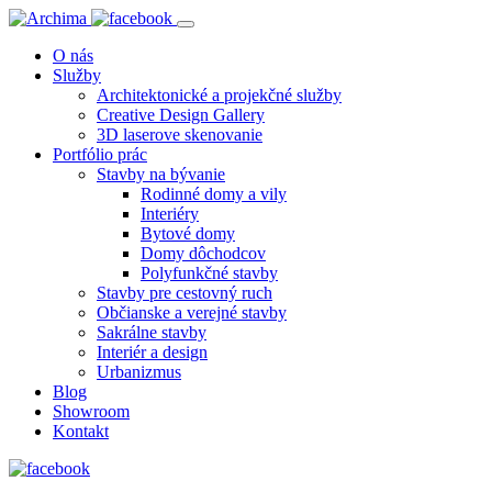
O nás
Služby
Architektonické a projekčné služby
Creative Design Gallery
3D laserove skenovanie
Portfólio prác
Stavby na bývanie
Rodinné domy a vily
Interiéry
Bytové domy
Domy dôchodcov
Polyfunkčné stavby
Stavby pre cestovný ruch
Občianske a verejné stavby
Sakrálne stavby
Interiér a design
Urbanizmus
Blog
Showroom
Kontakt