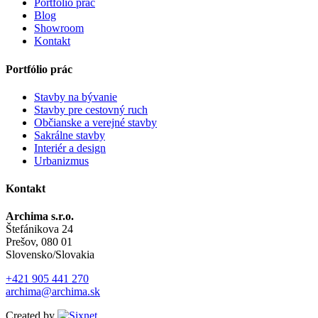
Portfólio prác
Blog
Showroom
Kontakt
Portfólio prác
Stavby na bývanie
Stavby pre cestovný ruch
Občianske a verejné stavby
Sakrálne stavby
Interiér a design
Urbanizmus
Kontakt
Archima s.r.o.
Štefánikova 24
Prešov, 080 01
Slovensko/Slovakia
+421 905 441 270
archima@archima.sk
Created by