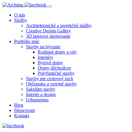
O nás
Služby
Architektonické a projekčné služby
Creative Design Gallery
3D laserove skenovanie
Portfólio prác
Stavby na bývanie
Rodinné domy a vily
Interiéry
Bytové domy
Domy dôchodcov
Polyfunkčné stavby
Stavby pre cestovný ruch
Občianske a verejné stavby
Sakrálne stavby
Interiér a design
Urbanizmus
Blog
Showroom
Kontakt