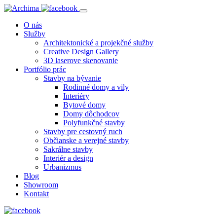
O nás
Služby
Architektonické a projekčné služby
Creative Design Gallery
3D laserove skenovanie
Portfólio prác
Stavby na bývanie
Rodinné domy a vily
Interiéry
Bytové domy
Domy dôchodcov
Polyfunkčné stavby
Stavby pre cestovný ruch
Občianske a verejné stavby
Sakrálne stavby
Interiér a design
Urbanizmus
Blog
Showroom
Kontakt