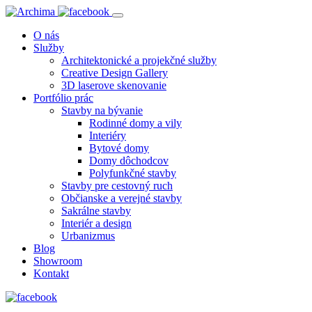
O nás
Služby
Architektonické a projekčné služby
Creative Design Gallery
3D laserove skenovanie
Portfólio prác
Stavby na bývanie
Rodinné domy a vily
Interiéry
Bytové domy
Domy dôchodcov
Polyfunkčné stavby
Stavby pre cestovný ruch
Občianske a verejné stavby
Sakrálne stavby
Interiér a design
Urbanizmus
Blog
Showroom
Kontakt