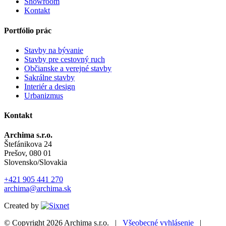
Showroom
Kontakt
Portfólio prác
Stavby na bývanie
Stavby pre cestovný ruch
Občianske a verejné stavby
Sakrálne stavby
Interiér a design
Urbanizmus
Kontakt
Archima s.r.o.
Štefánikova 24
Prešov, 080 01
Slovensko/Slovakia
+421 905 441 270
archima@archima.sk
Created by
© Copyright 2026
Archima s.r.o.
|
Všeobecné vyhlásenie
|