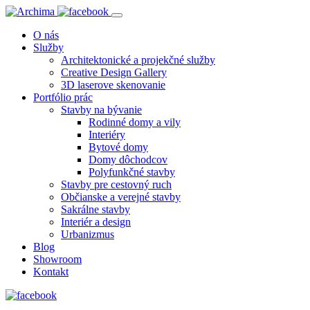
O nás
Služby
Architektonické a projekčné služby
Creative Design Gallery
3D laserove skenovanie
Portfólio prác
Stavby na bývanie
Rodinné domy a vily
Interiéry
Bytové domy
Domy dôchodcov
Polyfunkčné stavby
Stavby pre cestovný ruch
Občianske a verejné stavby
Sakrálne stavby
Interiér a design
Urbanizmus
Blog
Showroom
Kontakt