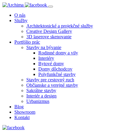
O nás
Služby
Architektonické a projekčné služby
Creative Design Gallery
3D laserove skenovanie
Portfólio prác
Stavby na bývanie
Rodinné domy a vily
Interiéry
Bytové domy
Domy dôchodcov
Polyfunkčné stavby
Stavby pre cestovný ruch
Občianske a verejné stavby
Sakrálne stavby
Interiér a design
Urbanizmus
Blog
Showroom
Kontakt