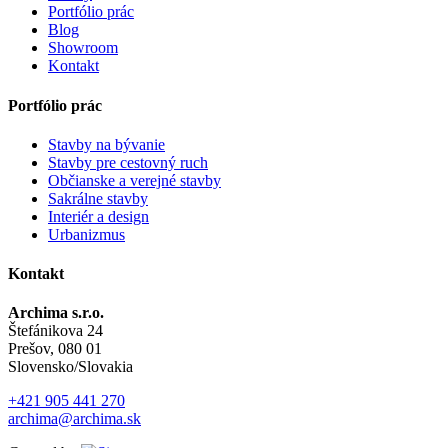
Portfólio prác
Blog
Showroom
Kontakt
Portfólio prác
Stavby na bývanie
Stavby pre cestovný ruch
Občianske a verejné stavby
Sakrálne stavby
Interiér a design
Urbanizmus
Kontakt
Archima s.r.o.
Štefánikova 24
Prešov, 080 01
Slovensko/Slovakia
+421 905 441 270
archima@archima.sk