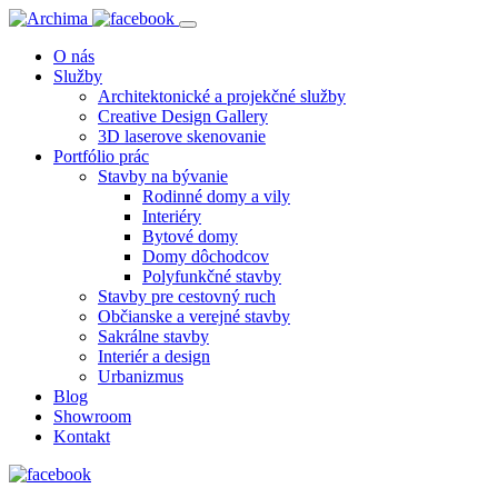
O nás
Služby
Architektonické a projekčné služby
Creative Design Gallery
3D laserove skenovanie
Portfólio prác
Stavby na bývanie
Rodinné domy a vily
Interiéry
Bytové domy
Domy dôchodcov
Polyfunkčné stavby
Stavby pre cestovný ruch
Občianske a verejné stavby
Sakrálne stavby
Interiér a design
Urbanizmus
Blog
Showroom
Kontakt