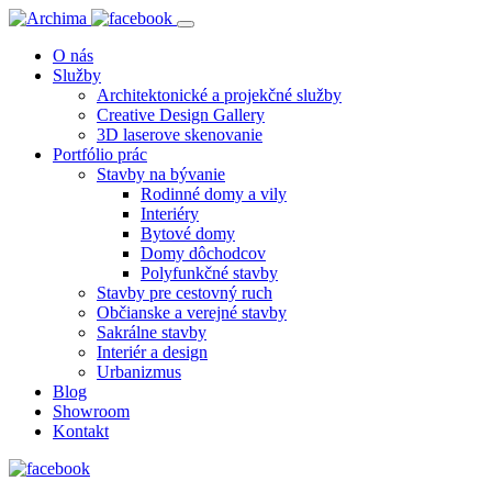
O nás
Služby
Architektonické a projekčné služby
Creative Design Gallery
3D laserove skenovanie
Portfólio prác
Stavby na bývanie
Rodinné domy a vily
Interiéry
Bytové domy
Domy dôchodcov
Polyfunkčné stavby
Stavby pre cestovný ruch
Občianske a verejné stavby
Sakrálne stavby
Interiér a design
Urbanizmus
Blog
Showroom
Kontakt