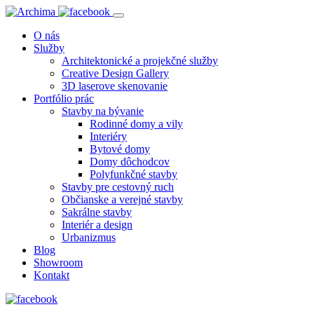
O nás
Služby
Architektonické a projekčné služby
Creative Design Gallery
3D laserove skenovanie
Portfólio prác
Stavby na bývanie
Rodinné domy a vily
Interiéry
Bytové domy
Domy dôchodcov
Polyfunkčné stavby
Stavby pre cestovný ruch
Občianske a verejné stavby
Sakrálne stavby
Interiér a design
Urbanizmus
Blog
Showroom
Kontakt