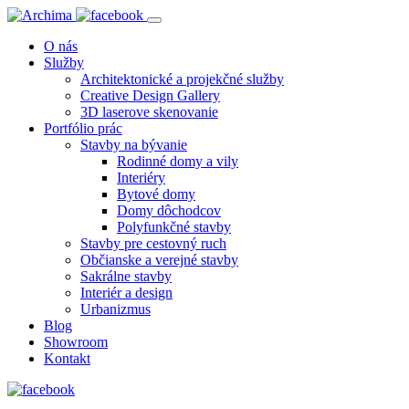
O nás
Služby
Architektonické a projekčné služby
Creative Design Gallery
3D laserove skenovanie
Portfólio prác
Stavby na bývanie
Rodinné domy a vily
Interiéry
Bytové domy
Domy dôchodcov
Polyfunkčné stavby
Stavby pre cestovný ruch
Občianske a verejné stavby
Sakrálne stavby
Interiér a design
Urbanizmus
Blog
Showroom
Kontakt