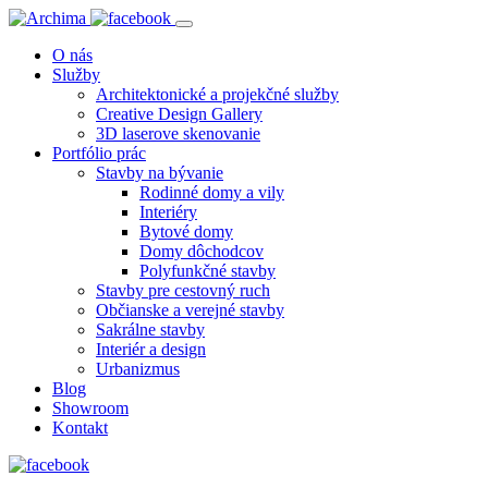
O nás
Služby
Architektonické a projekčné služby
Creative Design Gallery
3D laserove skenovanie
Portfólio prác
Stavby na bývanie
Rodinné domy a vily
Interiéry
Bytové domy
Domy dôchodcov
Polyfunkčné stavby
Stavby pre cestovný ruch
Občianske a verejné stavby
Sakrálne stavby
Interiér a design
Urbanizmus
Blog
Showroom
Kontakt