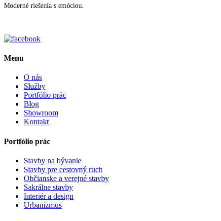
Moderné riešenia s emóciou.
Menu
O nás
Služby
Portfólio prác
Blog
Showroom
Kontakt
Portfólio prác
Stavby na bývanie
Stavby pre cestovný ruch
Občianske a verejné stavby
Sakrálne stavby
Interiér a design
Urbanizmus