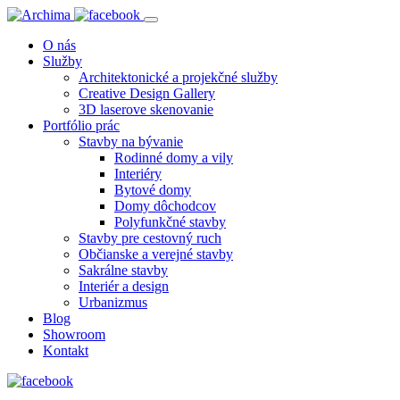
O nás
Služby
Architektonické a projekčné služby
Creative Design Gallery
3D laserove skenovanie
Portfólio prác
Stavby na bývanie
Rodinné domy a vily
Interiéry
Bytové domy
Domy dôchodcov
Polyfunkčné stavby
Stavby pre cestovný ruch
Občianske a verejné stavby
Sakrálne stavby
Interiér a design
Urbanizmus
Blog
Showroom
Kontakt