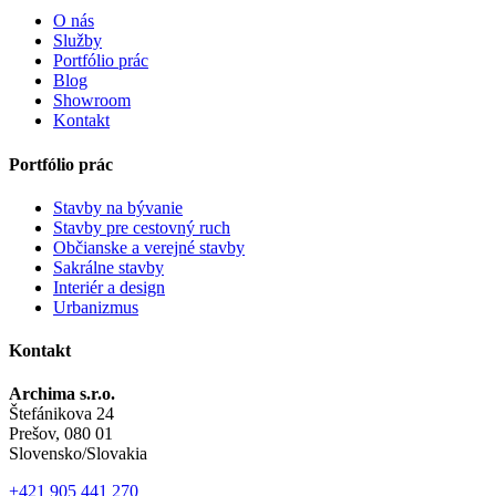
O nás
Služby
Portfólio prác
Blog
Showroom
Kontakt
Portfólio prác
Stavby na bývanie
Stavby pre cestovný ruch
Občianske a verejné stavby
Sakrálne stavby
Interiér a design
Urbanizmus
Kontakt
Archima s.r.o.
Štefánikova 24
Prešov, 080 01
Slovensko/Slovakia
+421 905 441 270